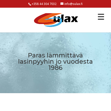
+358 44 304 7032
info@sulax.fi
Paras lämmittävä
lasinpyyhin jo vuodesta
1986