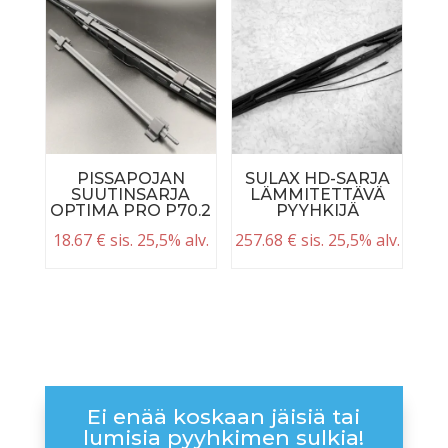
PISSAPOJAN
SULAX HD-SARJA
SUUTINSARJA
LÄMMITETTÄVÄ
OPTIMA PRO P70.2
PYYHKIJÄ
18.67
€
sis. 25,5% alv.
257.68
€
sis. 25,5% alv.
Ei enää koskaan jäisiä tai
lumisia pyyhkimen sulkia!