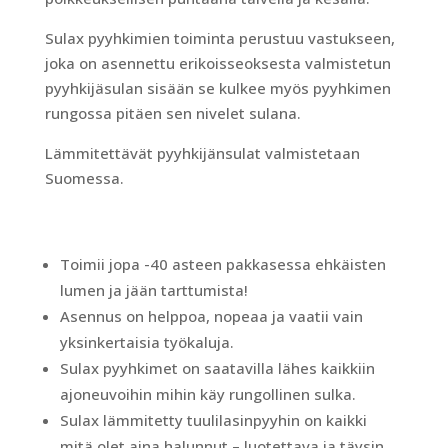
Sulax pyyhkimien toiminta perustuu vastukseen,
joka on asennettu erikoisseoksesta valmistetun
pyyhkijäsulan sisään se kulkee myös pyyhkimen
rungossa pitäen sen nivelet sulana.
Lämmitettävät pyyhkijänsulat valmistetaan
Suomessa.
Toimii jopa -40 asteen pakkasessa ehkäisten
lumen ja jään tarttumista!
Asennus on helppoa, nopeaa ja vaatii vain
yksinkertaisia työkaluja.
Sulax pyyhkimet on saatavilla lähes kaikkiin
ajoneuvoihin mihin käy rungollinen sulka.
Sulax lämmitetty tuulilasinpyyhin on kaikki
mitä olet aina halunnut – luotettava ja täysin