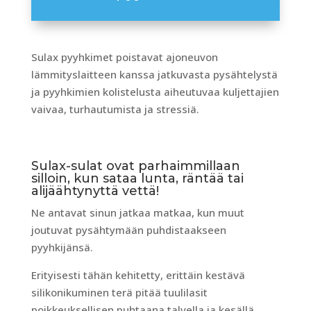
Sulax pyyhkimet poistavat ajoneuvon
lämmityslaitteen kanssa jatkuvasta pysähtelystä
ja pyyhkimien kolistelusta aiheutuvaa kuljettajien
vaivaa, turhautumista ja stressiä.
Sulax-sulat ovat parhaimmillaan
silloin, kun sataa lunta, räntää tai
alijäähtynyttä vettä!
Ne antavat sinun jatkaa matkaa, kun muut
joutuvat pysähtymään puhdistaakseen
pyyhkijänsä.
Erityisesti tähän kehitetty, erittäin kestävä
silikonikuminen terä pitää tuulilasit
poikkeuksellisen puhtaana talvella ja kesällä.